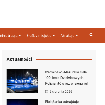
inistracja
Służby miejskie
Atrakcje
ząd miasta
Straż pożarna
Co warto zobaczyć w
Dąbrowie Górniczej?
ortowy
OPS
Policja
Aktualności
Najpopularniejsze miejsc
S
Straż miejska
w Dąbrowie Górniczej
Warmińsko-Mazurska Gala:
ząd Skarbowy
100-lecie Dzielnicowych
Policjantów już w sierpniu!
6 sierpnia 2026
Elblążanka odnajduje