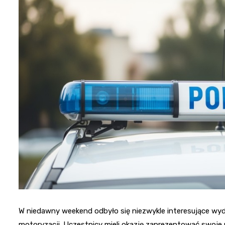
W niedawny weekend odbyło się niezwykle interesujące wyd
motoryzacji. Uczestnicy mieli okazję zaprezentować swoje 