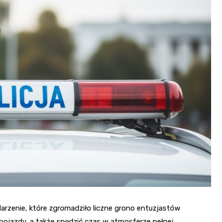
Poczta
Kino
Księgarnia
arzenie, które zgromadziło liczne grono entuzjastów
pojazdy, a także spędzić czas w atmosferze pełnej