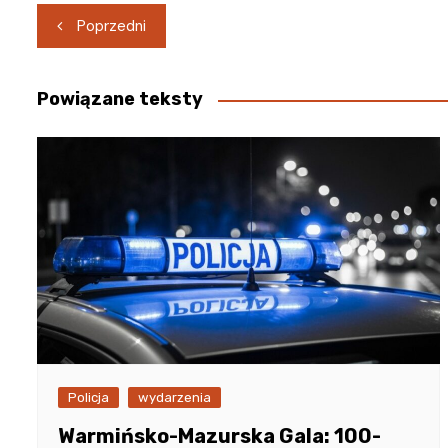
Nawigacja
Poprzedni
wpisu
Powiązane teksty
Policja
wydarzenia
Warmińsko-Mazurska Gala: 100-