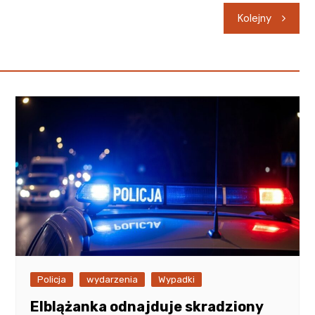
Kolejny
Policja
wydarzenia
Wypadki
Elblążanka odnajduje skradziony