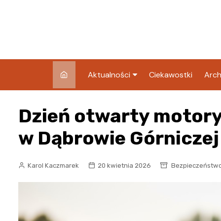
Skip
to
content
Aktualności
Ciekawostki
Arch
Pozostałe
Dzień otwarty motoryz
Blog
w Dąbrowie Górniczej
Karol Kaczmarek
20 kwietnia 2026
Bezpieczeństw