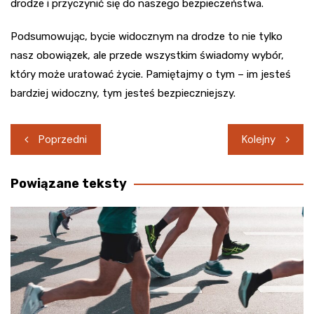
drodze i przyczynić się do naszego bezpieczeństwa.
Podsumowując, bycie widocznym na drodze to nie tylko
nasz obowiązek, ale przede wszystkim świadomy wybór,
który może uratować życie. Pamiętajmy o tym – im jesteś
bardziej widoczny, tym jesteś bezpieczniejszy.
Nawigacja
Poprzedni
Kolejny
wpisu
Powiązane teksty