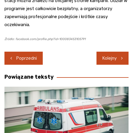
stacji można znaleźć na oficjalnej stronie kampanii. Udział w
programie jest całkowicie bezpłatny, a organizatorzy
zapewniają profesjonalne podejście i krótkie czasy
oczekiwania.
Źródło: facebook.com/profile.php?id=100083453105791
Nawigacja
Poprzedni
Kolejny
wpisu
Powiązane teksty