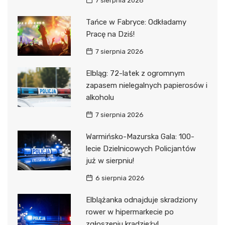
7 sierpnia 2026
Tańce w Fabryce: Odkładamy
Pracę na Dziś!
7 sierpnia 2026
Elbląg: 72-latek z ogromnym
zapasem nielegalnych papierosów i
alkoholu
7 sierpnia 2026
Warmińsko-Mazurska Gala: 100-
lecie Dzielnicowych Policjantów
już w sierpniu!
6 sierpnia 2026
Elblążanka odnajduje skradziony
rower w hipermarkecie po
zgłoszeniu kradzieży!