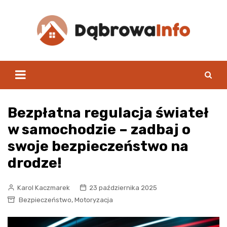
Skip
to
content
Bezpłatna regulacja świateł
w samochodzie – zadbaj o
swoje bezpieczeństwo na
drodze!
Karol Kaczmarek
23 października 2025
,
Bezpieczeństwo
Motoryzacja