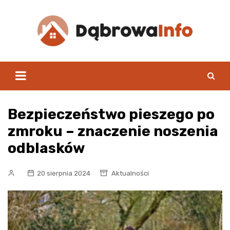
Skip
to
content
Bezpieczeństwo pieszego po
zmroku – znaczenie noszenia
odblasków
20 sierpnia 2024
Aktualności