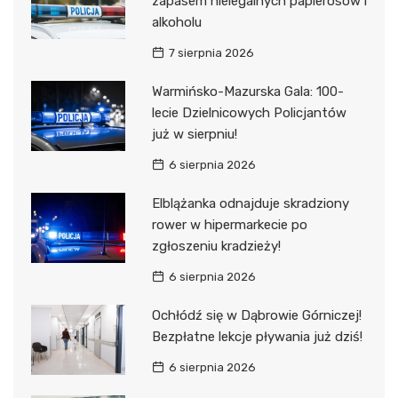
zapasem nielegalnych papierosów i
alkoholu
7 sierpnia 2026
Warmińsko-Mazurska Gala: 100-
lecie Dzielnicowych Policjantów
już w sierpniu!
6 sierpnia 2026
Elblążanka odnajduje skradziony
rower w hipermarkecie po
zgłoszeniu kradzieży!
6 sierpnia 2026
Ochłódź się w Dąbrowie Górniczej!
Bezpłatne lekcje pływania już dziś!
6 sierpnia 2026