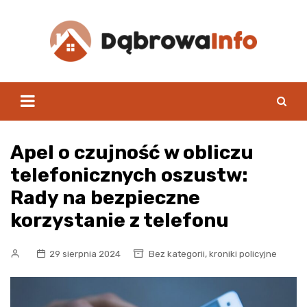
Skip
to
content
Apel o czujność w obliczu
telefonicznych oszustw:
Rady na bezpieczne
korzystanie z telefonu
,
29 sierpnia 2024
Bez kategorii
kroniki policyjne