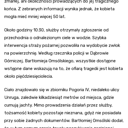
zmarłej, ani okoliczności prowadzących do jej tragicznego
końca. Z zebranych informacji wynika jednak, że kobieta
mogła mieć mniej więcej 50 lat.
Około godziny 10:30, służby otrzymały zgłoszenie od
przechodnia o odnalezionym ciele w wodzie. Szybka
interwencja straży pożarnej pozwoliła na wydobycie zwłok
na powierzchnię. Według rzecznika policji w Dąbrowie
Górniczej, Bartłomieja Omsólskiego, wszystkie dostępne
wstępne dane wskazują na to, że ofiarą tragedii jest kobieta
około pięćdziesięciolecia.
Ciało znajdowało się w zbiorniku Pogoria IV, niedaleko ulicy
Unruga, zaledwie kilkadziesiąt metrów od miejsca, gdzie
cumują jachty. Mimo prowadzenia działań przez służby,
tożsamość kobiety pozostaje nieznana, gdyż nie posiadała
przy sobie żadnych dokumentów. Bartłomiej Omsólski dodał,