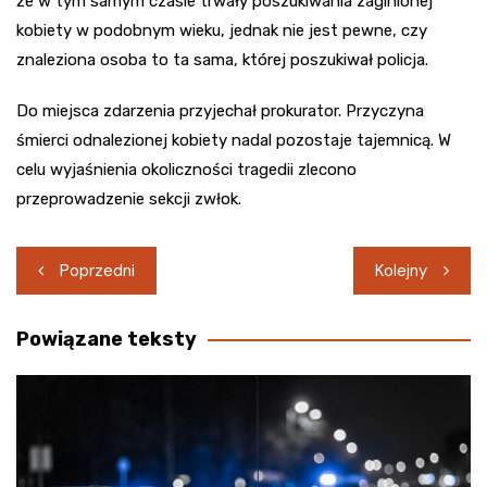
że w tym samym czasie trwały poszukiwania zaginionej
kobiety w podobnym wieku, jednak nie jest pewne, czy
znaleziona osoba to ta sama, której poszukiwał policja.
Do miejsca zdarzenia przyjechał prokurator. Przyczyna
śmierci odnalezionej kobiety nadal pozostaje tajemnicą. W
celu wyjaśnienia okoliczności tragedii zlecono
przeprowadzenie sekcji zwłok.
Nawigacja
Poprzedni
Kolejny
wpisu
Powiązane teksty