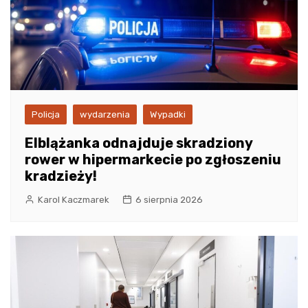
Policja
wydarzenia
Wypadki
Elblążanka odnajduje skradziony
rower w hipermarkecie po zgłoszeniu
kradzieży!
Karol Kaczmarek
6 sierpnia 2026