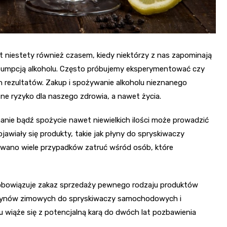
t niestety również czasem, kiedy niektórzy z nas zapominają
nsumpcją alkoholu. Często próbujemy eksperymentować czy
h rezultatów. Zakup i spożywanie alkoholu nieznanego
e ryzyko dla naszego zdrowia, a nawet życia.
hanie bądź spożycie nawet niewielkich ilości może prowadzić
ojawiały się produkty, takie jak płyny do spryskiwaczy
wano wiele przypadków zatruć wśród osób, które
u obowiązuje zakaz sprzedaży pewnego rodzaju produktów
płynów zimowych do spryskiwaczy samochodowych i
 wiąże się z potencjalną karą do dwóch lat pozbawienia