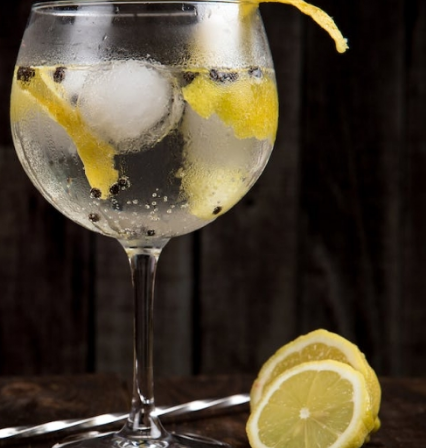
Poczta
Kino
Księgarnia