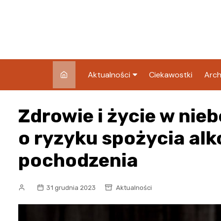
Skip
to
content
Aktualności
Ciekawostki
Arch
Pozostałe
Zdrowie i życie w nie
Blog
o ryzyku spożycia al
pochodzenia
31 grudnia 2023
Aktualności