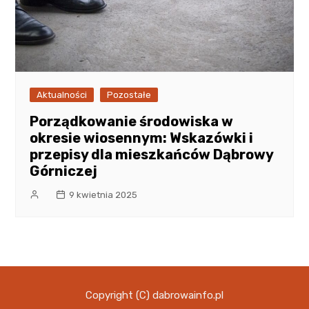
Aktualności
Pozostałe
Porządkowanie środowiska w
okresie wiosennym: Wskazówki i
przepisy dla mieszkańców Dąbrowy
Górniczej
9 kwietnia 2025
Copyright (C) dabrowainfo.pl