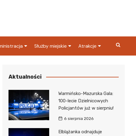
inistracja
Służby miejskie
Atrakcje
ząd miasta
Straż pożarna
Co warto zobaczyć w
Dąbrowie Górniczej?
ortowy
OPS
Policja
Aktualności
Najpopularniejsze miejsc
S
Straż miejska
w Dąbrowie Górniczej
Warmińsko-Mazurska Gala:
ząd Skarbowy
100-lecie Dzielnicowych
Policjantów już w sierpniu!
6 sierpnia 2026
Elblążanka odnajduje