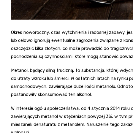
Okres noworoczny, czas wytchnienia i radosnej zabawy, jes
lub celowo ignorują ewentualne zagrożenia związane z ko
oszczędzić kilka złotych, co może prowadzić do tragicznyc
pochodzenia są czynnościami, które mogą stanowić poważn
Metanol, będący silną trucizną, to substancja, której wdyc
do utraty wzroku lub śmierci. W ostatnich latach na rynku p
samochodowych, zawierające duże ilości metanolu. Odnoto
postanowiły skonsumować ten alkohol.
W interesie ogółu społeczeństwa, od 4 stycznia 2014 rok
zawierających metanol w stężeniach powyżej 3%, w tym 
mieszanek denaturatu z metanolem. Naruszenie tego zakazu
wolności.