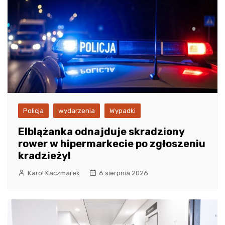
Policja
wydarzenia
Wypadki
Elblążanka odnajduje skradziony
rower w hipermarkecie po zgłoszeniu
kradzieży!
Karol Kaczmarek
6 sierpnia 2026