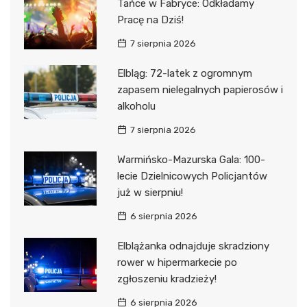
Tańce w Fabryce: Odkładamy
Pracę na Dziś!
7 sierpnia 2026
Elbląg: 72-latek z ogromnym
zapasem nielegalnych papierosów i
alkoholu
7 sierpnia 2026
Warmińsko-Mazurska Gala: 100-
lecie Dzielnicowych Policjantów
już w sierpniu!
6 sierpnia 2026
Elblążanka odnajduje skradziony
rower w hipermarkecie po
zgłoszeniu kradzieży!
6 sierpnia 2026