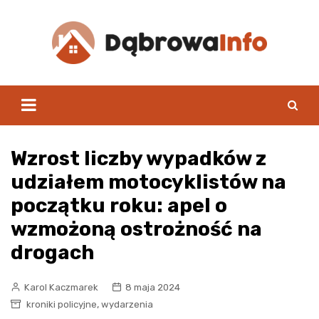
Skip
to
content
Wzrost liczby wypadków z
udziałem motocyklistów na
początku roku: apel o
wzmożoną ostrożność na
drogach
Karol Kaczmarek
8 maja 2024
,
kroniki policyjne
wydarzenia