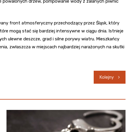
nie powalonych drzew, pompowanie wody z zalanych piwnic
wany front atmosferyczny przechodzący przez Śląsk, który
tóre mogą stać się bardziej intensywne w ciągu dnia. Istnieje
ch ulewne deszcze, grad i silne porywy wiatru. Mieszkańcy
nia, zwłaszcza w miejscach najbardziej narażonych na skutki
Kolejny