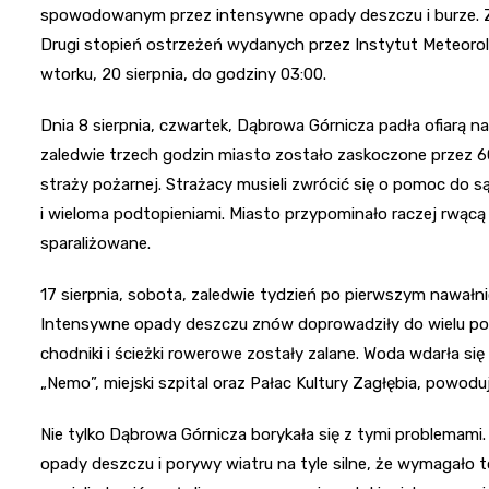
spowodowanym przez intensywne opady deszczu i burze. Zmu
Drugi stopień ostrzeżeń wydanych przez Instytut Meteorol
wtorku, 20 sierpnia, do godziny 03:00.
Dnia 8 sierpnia, czwartek, Dąbrowa Górnicza padła ofiarą na
zaledwie trzech godzin miasto zostało zaskoczone przez 
straży pożarnej. Strażacy musieli zwrócić się o pomoc do są
i wieloma podtopieniami. Miasto przypominało raczej rwącą 
sparaliżowane.
17 sierpnia, sobota, zaledwie tydzień po pierwszym nawałn
Intensywne opady deszczu znów doprowadziły do wielu pod
chodniki i ścieżki rowerowe zostały zalane. Woda wdarła si
„Nemo”, miejski szpital oraz Pałac Kultury Zagłębia, powod
Nie tylko Dąbrowa Górnicza borykała się z tymi problemami
opady deszczu i porywy wiatru na tyle silne, że wymagało to