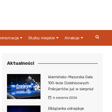
inistracja
Służby miejskie
Atrakcje
ząd miasta
Straż pożarna
Co warto zobaczyć w
Dąbrowie Górniczej?
ortowy
OPS
Policja
Aktualności
Najpopularniejsze miejsc
S
Straż miejska
w Dąbrowie Górniczej
Warmińsko-Mazurska Gala:
ząd Skarbowy
100-lecie Dzielnicowych
Policjantów już w sierpniu!
6 sierpnia 2026
Elblążanka odnajduje