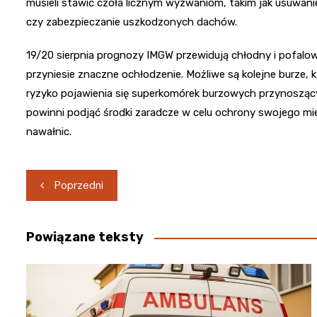
musieli stawić czoła licznym wyzwaniom, takim jak usuwa
czy zabezpieczanie uszkodzonych dachów.
19/20 sierpnia prognozy IMGW przewidują chłodny i pofalo
przyniesie znaczne ochłodzenie. Możliwe są kolejne burze, k
ryzyko pojawienia się superkomórek burzowych przynoszący
powinni podjąć środki zaradcze w celu ochrony swojego mie
nawałnic.
Nawigacja
Poprzedni
wpisu
Powiązane teksty