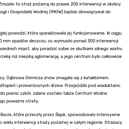
siło to straż pożarną do prawie 200 interwencji w okolicy.
ogii i Gospodarki Wodnej (IMGW) będzie obowiązywał do
głej powodzi, która sparaliżowała jej funkcjonowanie. W ciągu
60 mm opadów deszczu, co wymusiło ponad 300 interwencji
siednich miast, aby poradzić sobie ze skutkami silnego wiatru
rzekę niż miejską aglomerację, a jego centrum było całkowicie
icy, Dąbrowa Górnicza znów zmagała się z kataklizmem.
topień i przewróconych drzew. Przejeżdżki pod wiaduktami,
ę do piwnic szkół, zalane zostało także Centrum Wodne
ując poważne straty.
. Burze, które przeszły przez Śląsk, spowodowały intensywne
 wielu interwencji straży pożarnej w całym regionie. Strażacy