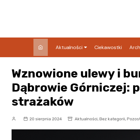
Skip
to
content
Aktualności
Ciekawostki
Arch
Pozostałe
Wznowione ulewy i bu
Blog
Dąbrowie Górniczej: 
strażaków
,
,
20 sierpnia 2024
Aktualności
Bez kategorii
Pozos