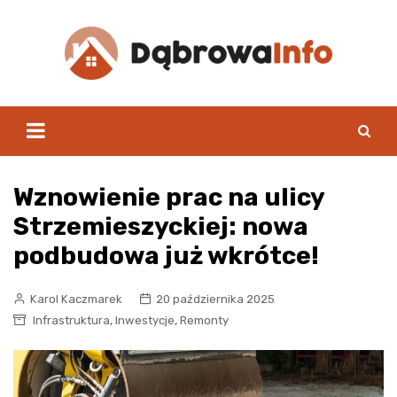
Skip
to
content
Wznowienie prac na ulicy
Strzemieszyckiej: nowa
podbudowa już wkrótce!
Karol Kaczmarek
20 października 2025
,
,
Infrastruktura
Inwestycje
Remonty