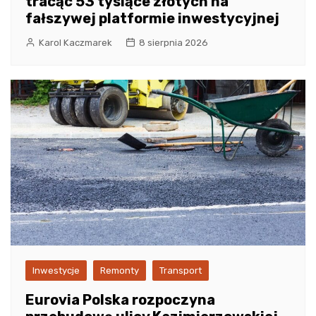
tracąc 53 tysiące złotych na
fałszywej platformie inwestycyjnej
Karol Kaczmarek
8 sierpnia 2026
Inwestycje
Remonty
Transport
Eurovia Polska rozpoczyna