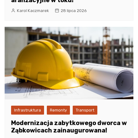
aranżacyjne w toku!
Karol Kaczmarek
28 lipca 2026
Infrastruktura
Remonty
Transport
Modernizacja zabytkowego dworca w
Ząbkowicach zainaugurowana!