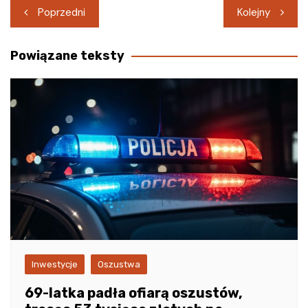
Nawigacja
Poprzedni
Kolejny
wpisu
Powiązane teksty
Inwestycje
Oszustwa
69-latka padła ofiarą oszustów,