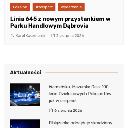
Lokalne
Transport
wydarzenia
Linia 645 z nowym przystankiem w
Parku Handlowym Dąbrovia
Karol Kaczmarek
3 sierpnia 2026
Aktualności
Warmińsko-Mazurska Gala: 100-
lecie Dzielnicowych Policjantów
już w sierpniu!
6 sierpnia 2026
Elblążanka odnajduje skradziony