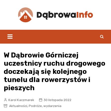
Skip
to
content
W Dąbrowie Górniczej
uczestnicy ruchu drogowego
doczekają się kolejnego
tunelu dla rowerzystów i
pieszych
Karol Kaczmarek
30 listopada 2022
,
,
Aktualności
Podróże
wydarzenia