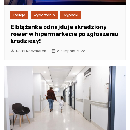
Policja
wydarzenia
Wypadki
Elblążanka odnajduje skradziony
rower w hipermarkecie po zgłoszeniu
kradzieży!
Karol Kaczmarek
6 sierpnia 2026