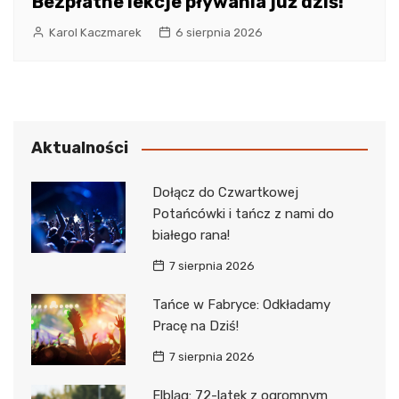
Bezpłatne lekcje pływania już dziś!
Karol Kaczmarek
6 sierpnia 2026
Aktualności
Dołącz do Czwartkowej
Potańcówki i tańcz z nami do
białego rana!
7 sierpnia 2026
Tańce w Fabryce: Odkładamy
Pracę na Dziś!
7 sierpnia 2026
Elbląg: 72-latek z ogromnym