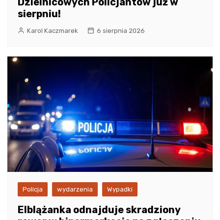
Dzielnicowych Policjantów już w
sierpniu!
Karol Kaczmarek
6 sierpnia 2026
Policja
wydarzenia
Wypadki
Elblążanka odnajduje skradziony