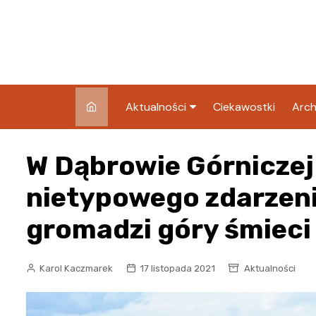
Skip
to
content
Aktualności
Ciekawostki
Arch
Pozostałe
W Dąbrowie Górniczej
Blog
nietypowego zdarzen
gromadzi góry śmieci
Karol Kaczmarek
17 listopada 2021
Aktualności