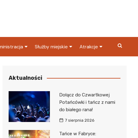
inistracja
Służby miejskie
Atrakcje
ząd miasta
Straż pożarna
Co warto zobaczyć w
Dąbrowie Górniczej?
ortowy
OPS
Policja
Aktualności
Najpopularniejsze miejsc
S
Straż miejska
w Dąbrowie Górniczej
Dołącz do Czwartkowej
ząd Skarbowy
Potańcówki i tańcz z nami
do białego rana!
7 sierpnia 2026
Tańce w Fabryce: