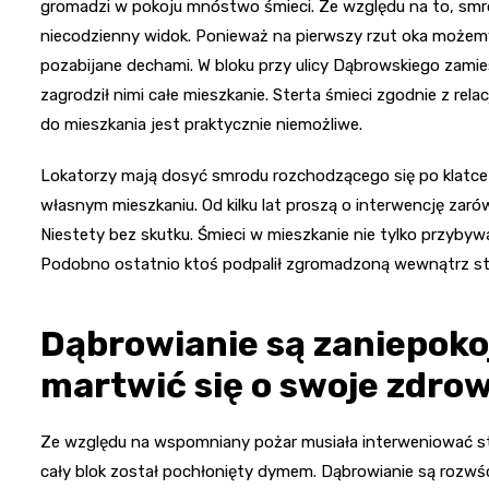
gromadzi w pokoju mnóstwo śmieci. Ze względu na to, smr
niecodzienny widok. Ponieważ na pierwszy rzut oka możemy 
pozabijane dechami. W bloku przy ulicy Dąbrowskiego zami
zagrodził nimi całe mieszkanie. Sterta śmieci zgodnie z rel
do mieszkania jest praktycznie niemożliwe.
Lokatorzy mają dosyć smrodu rozchodzącego się po klatce 
własnym mieszkaniu. Od kilku lat proszą o interwencję zarów
Niestety bez skutku. Śmieci w mieszkanie nie tylko przybywa
Podobno ostatnio ktoś podpalił zgromadzoną wewnątrz s
Dąbrowianie są zaniepokoj
martwić się o swoje zdrow
Ze względu na wspomniany pożar musiała interweniować stra
cały blok został pochłonięty dymem. Dąbrowianie są rozwści