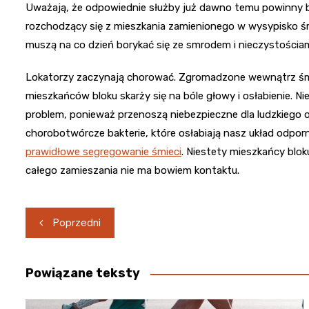
Uważają, że odpowiednie służby już dawno temu powinny b
rozchodzący się z mieszkania zamienionego w wysypisko śmi
muszą na co dzień borykać się ze smrodem i nieczystościa
Lokatorzy zaczynają chorować. Zgromadzone wewnątrz śmiec
mieszkańców bloku skarży się na bóle głowy i osłabienie. 
problem, ponieważ przenoszą niebezpieczne dla ludzkiego o
chorobotwórcze bakterie, które osłabiają nasz układ odpo
prawidłowe segregowanie śmieci
. Niestety mieszkańcy blok
całego zamieszania nie ma bowiem kontaktu.
Nawigacja
Poprzedni
wpisu
Powiązane teksty