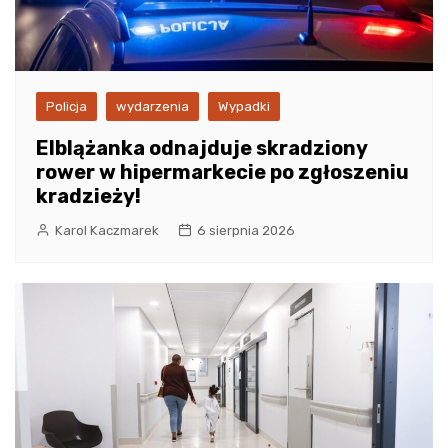
Policja
wydarzenia
Wypadki
Elblążanka odnajduje skradziony
rower w hipermarkecie po zgłoszeniu
kradzieży!
Karol Kaczmarek
6 sierpnia 2026