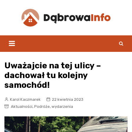
Skip
to
content
Uważajcie na tej ulicy –
dachował tu kolejny
samochód!
Karol Kaczmarek
22 kwietnia 2023
,
,
Aktualności
Podróże
wydarzenia