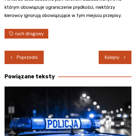
którym obowiązuje ograniczenie prędkości, niektórzy
kierowcy ignorują obowiązujące w tym miejscu przepisy.
ruch drogowy
Nawigacja
Poprzedni
Kolejny
wpisu
Powiązane teksty