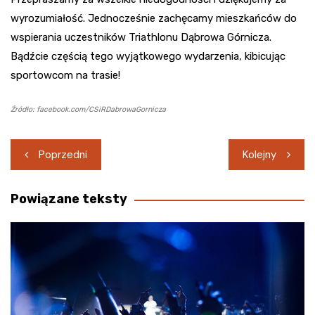
wyrozumiałość. Jednocześnie zachęcamy mieszkańców do
wspierania uczestników Triathlonu Dąbrowa Górnicza.
Bądźcie częścią tego wyjątkowego wydarzenia, kibicując
sportowcom na trasie!
Źródło: facebook.com/CSiRDabrowaGornicza
Nawigacja
Poprzedni
Kolejny
wpisu
Powiązane teksty