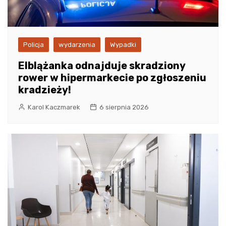
Policja
wydarzenia
Wypadki
Elblążanka odnajduje skradziony
rower w hipermarkecie po zgłoszeniu
kradzieży!
Karol Kaczmarek
6 sierpnia 2026