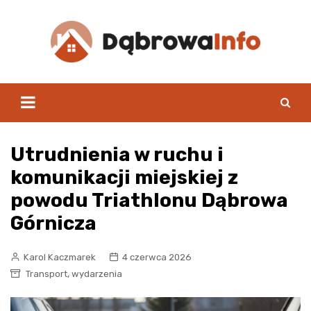
Skip
to
content
Utrudnienia w ruchu i
komunikacji miejskiej z
powodu Triathlonu Dąbrowa
Górnicza
Karol Kaczmarek
4 czerwca 2026
,
Transport
wydarzenia