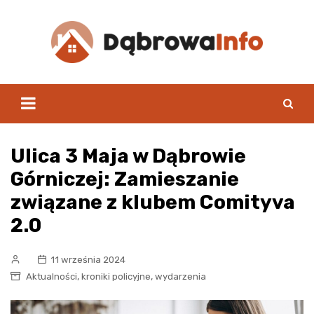
Skip
to
content
Ulica 3 Maja w Dąbrowie
Górniczej: Zamieszanie
związane z klubem Comityva
2.0
11 września 2024
,
,
Aktualności
kroniki policyjne
wydarzenia