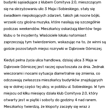
budynki sąsiadujące z klubem Comityva 2.0, mieszczącym
się na skrzyżowaniu ulic 3 Maja i Sobieskiego, stały się
świadkiem niepokojących zdarzeń, takich jak nocne bójki,
wrzaski czy głośna muzyka, które nasilają się szczególnie
podczas weekendów. Mieszkańcy oskarżają klientów tego
klubu o te incydenty. Właściciele lokalu natomiast
zaprzeczają tym twierdzeniom, wskazując na to, że winni są
goście pozostałych miejsc rozrywki w Dąbrowie Górniczej.
Kiedyś pełna życia ulica handlowa, dzisiaj ulica 3 Maja w
Dąbrowie Górniczej jest raczej opustoszała za dnia. Jednak
wieczorami i nocami sytuacja diametralnie się zmienia, co
odczuwają zwłaszcza mieszkańcy budynków znajdujących
się w dolnej części tej ulicy, w pobliżu ul. Sobieskiego. W tym
miejscu od kilku miesięcy działa klub Comityva 2.0, który
otwarty jest w piątki i soboty do godziny 4 nad ranem.
Mieszkańcy twierdzą, że kłopoty zaczęły się wraz z