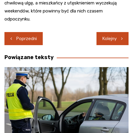
chwilową ulgę, a mieszkańcy z utęsknieniem wyczekują
weekendów, które powinny być dla nich czasem
odpoczynku.
Nawigacja
Poprzedni
Kolejny
wpisu
Powiązane teksty