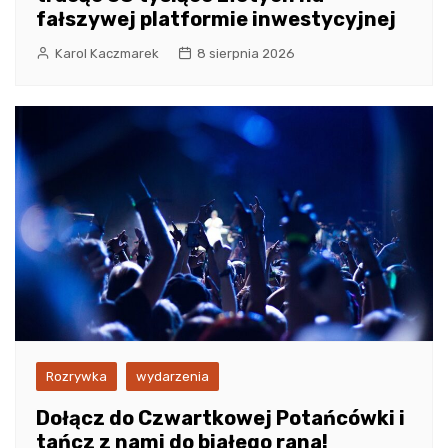
fałszywej platformie inwestycyjnej
Karol Kaczmarek
8 sierpnia 2026
Rozrywka
wydarzenia
Dołącz do Czwartkowej Potańcówki i
tańcz z nami do białego rana!