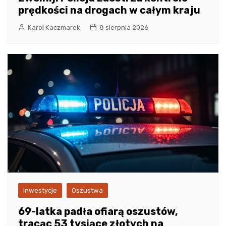
prędkości na drogach w całym kraju
Karol Kaczmarek
8 sierpnia 2026
Inwestycje
Oszustwa
69-latka padła ofiarą oszustów,
tracąc 53 tysiące złotych na