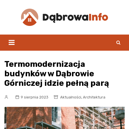
Skip
to
content
Termomodernizacja
budynków w Dąbrowie
Górniczej idzie pełną parą
,
9 sierpnia 2023
Aktualności
Architektura