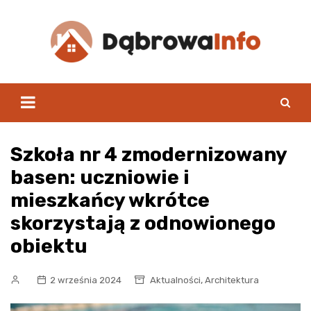
Skip
to
content
Szkoła nr 4 zmodernizowany
basen: uczniowie i
mieszkańcy wkrótce
skorzystają z odnowionego
obiektu
,
2 września 2024
Aktualności
Architektura