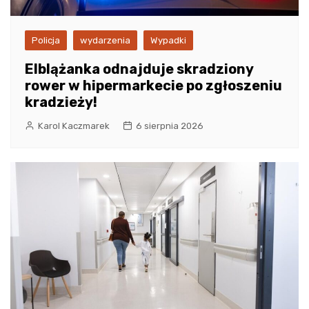
Policja
wydarzenia
Wypadki
Elblążanka odnajduje skradziony
rower w hipermarkecie po zgłoszeniu
kradzieży!
Karol Kaczmarek
6 sierpnia 2026