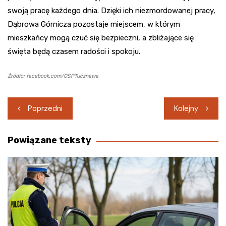
swoją pracę każdego dnia. Dzięki ich niezmordowanej pracy,
Dąbrowa Górnicza pozostaje miejscem, w którym
mieszkańcy mogą czuć się bezpieczni, a zbliżające się
święta będą czasem radości i spokoju.
Źródło: facebook.com/OSPTucznawa
Nawigacja
Poprzedni
Kolejny
wpisu
Powiązane teksty