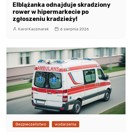
Elblążanka odnajduje skradziony
rower w hipermarkecie po
zgłoszeniu kradzieży!
Karol Kaczmarek
6 sierpnia 2026
Bezpieczeństwo
wydarzenia