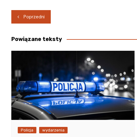
Nawigacja
Poprzedni
wpisu
Powiązane teksty
Policja
wydarzenia