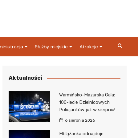
inistracja
Służby miejskie
Atrakcje
ząd miasta
Straż pożarna
Co warto zobaczyć w
Dąbrowie Górniczej?
ortowy
OPS
Policja
Aktualności
Najpopularniejsze miejsc
S
Straż miejska
w Dąbrowie Górniczej
Warmińsko-Mazurska Gala:
ząd Skarbowy
100-lecie Dzielnicowych
Policjantów już w sierpniu!
6 sierpnia 2026
Elblążanka odnajduje