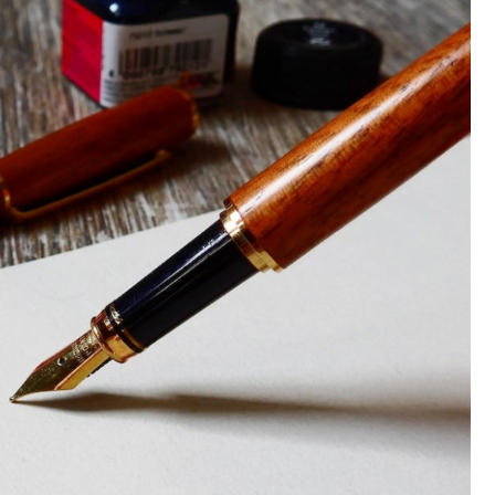
Poczta
Kino
Księgarnia