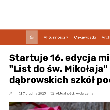
Skip
to
content
Aktualności
Ciekawostki
Arch
Pozostałe
Startuje 16. edycja m
Blog
"List do św. Mikołaja" 
dąbrowskich szkół p
,
7 grudnia 2023
Aktualności
wydarzenia