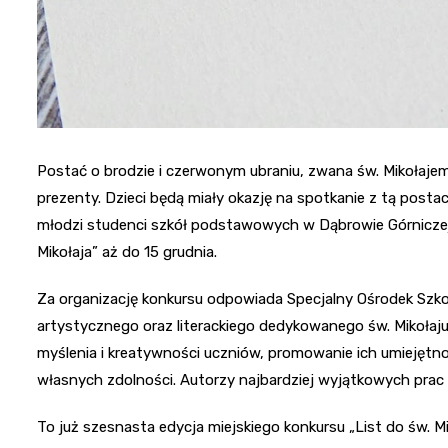
Postać o brodzie i czerwonym ubraniu, zwana św. Mikołaje
prezenty. Dzieci będą miały okazję na spotkanie z tą posta
młodzi studenci szkół podstawowych w Dąbrowie Górniczej 
Mikołaja” aż do 15 grudnia.
Za organizację konkursu odpowiada Specjalny Ośrodek Szk
artystycznego oraz literackiego dedykowanego św. Mikołaj
myślenia i kreatywności uczniów, promowanie ich umiejętno
własnych zdolności. Autorzy najbardziej wyjątkowych prac 
To już szesnasta edycja miejskiego konkursu „List do św. Mi