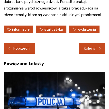
dobrostanu psychicznego dzieci. Ponadto brakuje
zrozumienia wśród rówieśników, a także brak edukacji na
różne tematy, które są związane z aktualnymi problemami.
informacje
statystyka
wydarzenia
Nawigacja
Poprzedni
Kolejny
wpisu
Powiązane teksty