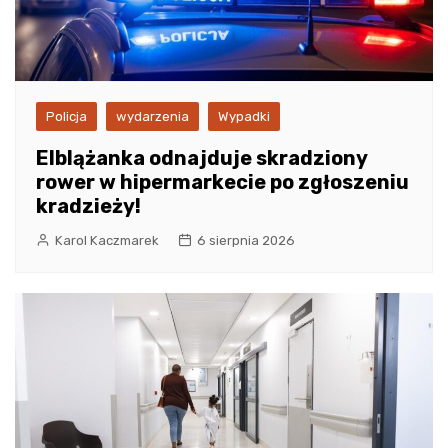
Policja
wydarzenia
Wypadki
Elblążanka odnajduje skradziony
rower w hipermarkecie po zgłoszeniu
kradzieży!
Karol Kaczmarek
6 sierpnia 2026