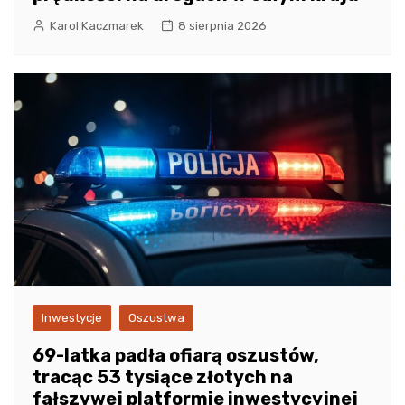
Karol Kaczmarek
8 sierpnia 2026
Inwestycje
Oszustwa
69-latka padła ofiarą oszustów,
tracąc 53 tysiące złotych na
fałszywej platformie inwestycyjnej