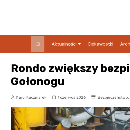
Skip
to
content
Aktualności
Ciekawostki
Arch
Pozostałe
Rondo zwiększy bezp
Blog
Gołonogu
,
Karol Kaczmarek
1 czerwca 2026
Bezpieczeństwo