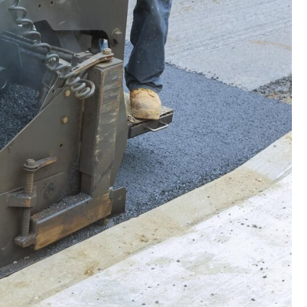
Poczta
Kino
Księgarnia