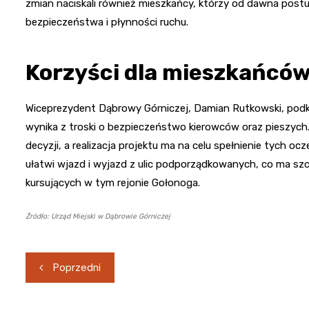
zmian naciskali również mieszkańcy, którzy od dawna post
bezpieczeństwa i płynności ruchu.
Korzyści dla mieszkańcó
Wiceprezydent Dąbrowy Górniczej, Damian Rutkowski, podk
wynika z troski o bezpieczeństwo kierowców oraz pieszych
decyzji, a realizacja projektu ma na celu spełnienie tych oc
ułatwi wjazd i wyjazd z ulic podporządkowanych, co ma szc
kursujących w tym rejonie Gołonoga.
Źródło: Urząd Miejski w Dąbrowie Górniczej
Nawigacja
Poprzedni
wpisu