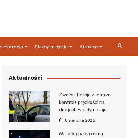
inistracja
Służby miejskie
Atrakcje
ząd miasta
Straż pożarna
Co warto zobaczyć w
Dąbrowie Górniczej?
ortowy
OPS
Policja
Aktualności
Najpopularniejsze miejsc
S
Straż miejska
w Dąbrowie Górniczej
Zwolnij! Policja zaostrza
ząd Skarbowy
kontrole prędkości na
drogach w całym kraju
8 sierpnia 2026
69-latka padła ofiarą