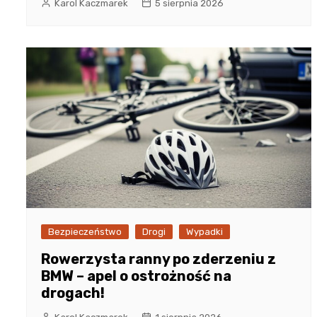
Karol Kaczmarek
5 sierpnia 2026
Bezpieczeństwo
Drogi
Wypadki
Rowerzysta ranny po zderzeniu z
BMW – apel o ostrożność na
drogach!