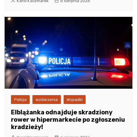
Karol Kaczmarek
6 sierpnia 2026
Policja
wydarzenia
Wypadki
Elblążanka odnajduje skradziony
rower w hipermarkecie po zgłoszeniu
kradzieży!