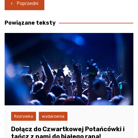
Nawigacja
Poprzedni
wpisu
Powiązane teksty
Rozrywka
wydarzenia
Dołącz do Czwartkowej Potańcówki i
tańcz z nami do białego rana!