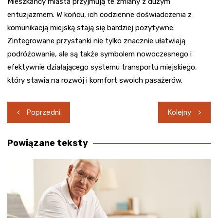
Mieszkańcy miasta przyjmują te zmiany z dużym
entuzjazmem. W końcu, ich codzienne doświadczenia z
komunikacją miejską stają się bardziej pozytywne.
Zintegrowane przystanki nie tylko znacznie ułatwiają
podróżowanie, ale są także symbolem nowoczesnego i
efektywnie działającego systemu transportu miejskiego,
który stawia na rozwój i komfort swoich pasażerów.
Nawigacja
Poprzedni
Kolejny
wpisu
Powiązane teksty