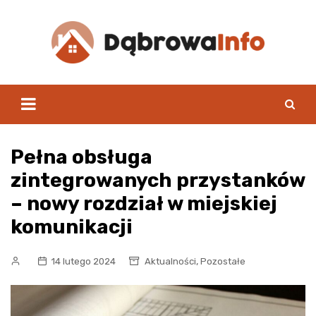
Skip
to
content
Pełna obsługa
zintegrowanych przystanków
– nowy rozdział w miejskiej
komunikacji
,
14 lutego 2024
Aktualności
Pozostałe