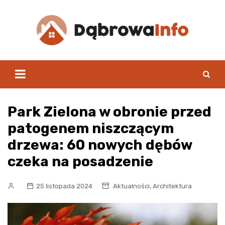
Skip
to
content
Park Zielona w obronie przed
patogenem niszczącym
drzewa: 60 nowych dębów
czeka na posadzenie
,
25 listopada 2024
Aktualności
Architektura