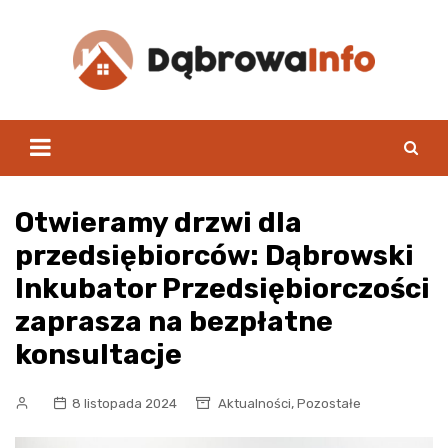
Skip
to
content
Otwieramy drzwi dla
przedsiębiorców: Dąbrowski
Inkubator Przedsiębiorczości
zaprasza na bezpłatne
konsultacje
,
8 listopada 2024
Aktualności
Pozostałe