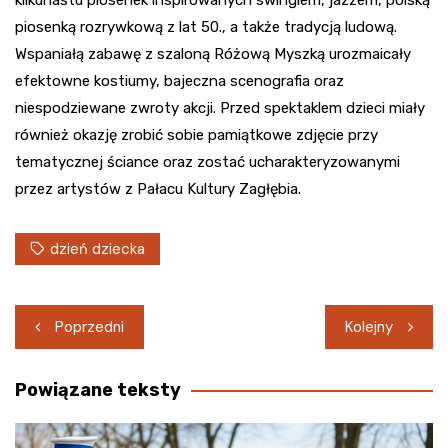
piosenką rozrywkową z lat 50., a także tradycją ludową.
Wspaniałą zabawę z szaloną Różową Myszką urozmaicały
efektowne kostiumy, bajeczna scenografia oraz
niespodziewane zwroty akcji. Przed spektaklem dzieci miały
również okazję zrobić sobie pamiątkowe zdjęcie przy
tematycznej ściance oraz zostać ucharakteryzowanymi
przez artystów z Pałacu Kultury Zagłębia.
dzień dziecka
Nawigacja
Poprzedni
Kolejny
wpisu
Powiązane teksty