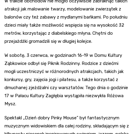
W trakcie obchodów nie mogło oczywiście zabraknąć takich
atrakcji jak malowanie twarzy, modelowanie zwierzątek z
balonów czy też zabawy z mydlanymi bańkami. Po południu
dzieci miały także możliwość wspięcia się na wysokość 32
metrów, korzystając z diabelskiego młyna. Chętni do
przejażdżki gromadzili się w długiej kolejce.
W sobotę, 3 czerwca, w godzinach 16-19 w Domu Kultury
Ząbkowice odbył się Piknik Rodzinny. Rodzice z dziećmi
mogli uczestniczyć w różnorodnych atrakcjach, takich jak
konkursy, gry, zajęcia jogi i pilatesu, a także korzystać z
dmuchanej zjeżdżalni czy warsztatów. Tego dnia o godzinie
17 w Pałacu Kultury Zagłębia wystąpiła niezwykła Różowa
Mysz.
Spektakl „Dzień dobry Pinky Mouse” był fantastycznym
muzycznym widowiskiem dla całej rodziny, składającym się z
kilkunastu piosenek inspirowanych swingiem, jazzem, polską