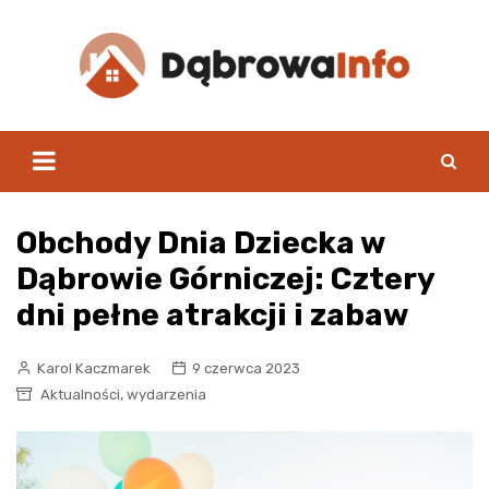
Skip
to
content
Obchody Dnia Dziecka w
Dąbrowie Górniczej: Cztery
dni pełne atrakcji i zabaw
Karol Kaczmarek
9 czerwca 2023
,
Aktualności
wydarzenia