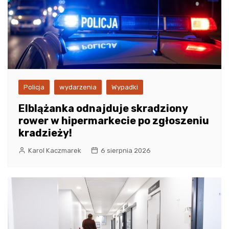
Policja
wydarzenia
Wypadki
Elblążanka odnajduje skradziony
rower w hipermarkecie po zgłoszeniu
kradzieży!
Karol Kaczmarek
6 sierpnia 2026