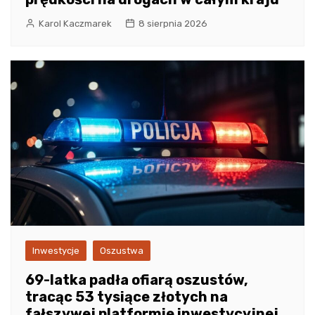
Karol Kaczmarek
8 sierpnia 2026
Inwestycje
Oszustwa
69-latka padła ofiarą oszustów,
tracąc 53 tysiące złotych na
fałszywej platformie inwestycyjnej