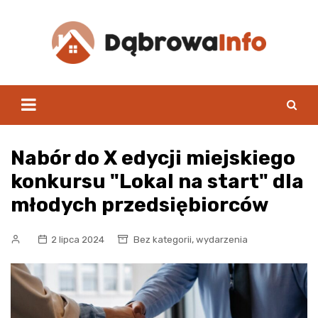
Skip
to
content
Nabór do X edycji miejskiego
konkursu "Lokal na start" dla
młodych przedsiębiorców
,
2 lipca 2024
Bez kategorii
wydarzenia