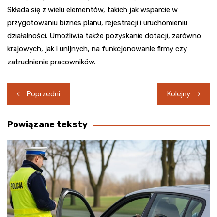
Składa się z wielu elementów, takich jak wsparcie w
przygotowaniu biznes planu, rejestracji i uruchomieniu
działalności. Umożliwia także pozyskanie dotacji, zarówno
krajowych, jak i unijnych, na funkcjonowanie firmy czy
zatrudnienie pracowników.
Nawigacja
Poprzedni
Kolejny
wpisu
Powiązane teksty