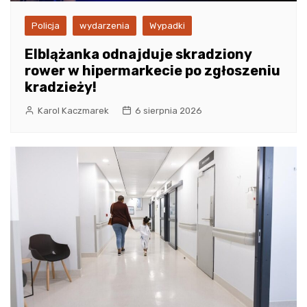
Policja
wydarzenia
Wypadki
Elblążanka odnajduje skradziony
rower w hipermarkecie po zgłoszeniu
kradzieży!
Karol Kaczmarek
6 sierpnia 2026