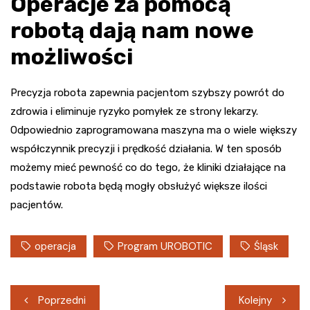
Operacje za pomocą
robotą dają nam nowe
możliwości
Precyzja robota zapewnia pacjentom szybszy powrót do
zdrowia i eliminuje ryzyko pomyłek ze strony lekarzy.
Odpowiednio zaprogramowana maszyna ma o wiele większy
współczynnik precyzji i prędkość działania. W ten sposób
możemy mieć pewność co do tego, że kliniki działające na
podstawie robota będą mogły obsłużyć większe ilości
pacjentów.
operacja
Program UROBOTIC
Śląsk
Nawigacja
Poprzedni
Kolejny