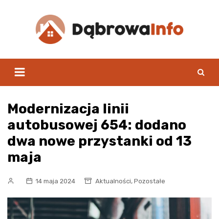
Skip
to
content
Modernizacja linii
autobusowej 654: dodano
dwa nowe przystanki od 13
maja
,
14 maja 2024
Aktualności
Pozostałe