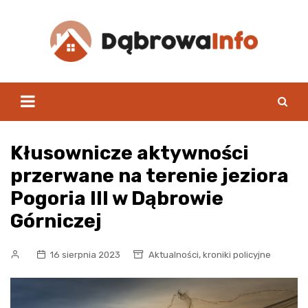
Skip
to
content
Kłusownicze aktywności
przerwane na terenie jeziora
Pogoria III w Dąbrowie
Górniczej
,
16 sierpnia 2023
Aktualności
kroniki policyjne