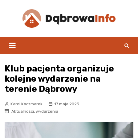
Skip
to
content
Klub pacjenta organizuje
kolejne wydarzenie na
terenie Dąbrowy
Karol Kaczmarek
17 maja 2023
,
Aktualności
wydarzenia