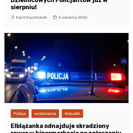
Dzielnicowych Policjantów już w
sierpniu!
Karol Kaczmarek
6 sierpnia 2026
Policja
wydarzenia
Wypadki
Elblążanka odnajduje skradziony
rower w hipermarkecie po zgłoszeniu