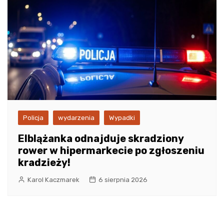
Policja
wydarzenia
Wypadki
Elblążanka odnajduje skradziony
rower w hipermarkecie po zgłoszeniu
kradzieży!
Karol Kaczmarek
6 sierpnia 2026