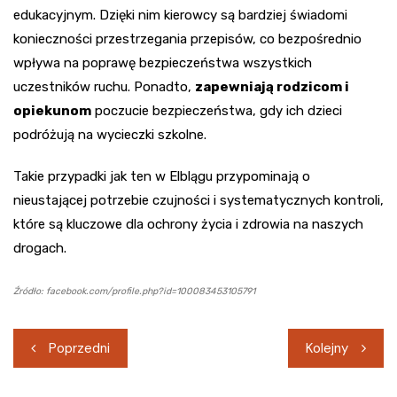
edukacyjnym. Dzięki nim kierowcy są bardziej świadomi
konieczności przestrzegania przepisów, co bezpośrednio
wpływa na poprawę bezpieczeństwa wszystkich
uczestników ruchu. Ponadto,
zapewniają rodzicom i
opiekunom
poczucie bezpieczeństwa, gdy ich dzieci
podróżują na wycieczki szkolne.
Takie przypadki jak ten w Elblągu przypominają o
nieustającej potrzebie czujności i systematycznych kontroli,
które są kluczowe dla ochrony życia i zdrowia na naszych
drogach.
Źródło: facebook.com/profile.php?id=100083453105791
Nawigacja
Poprzedni
Kolejny
wpisu