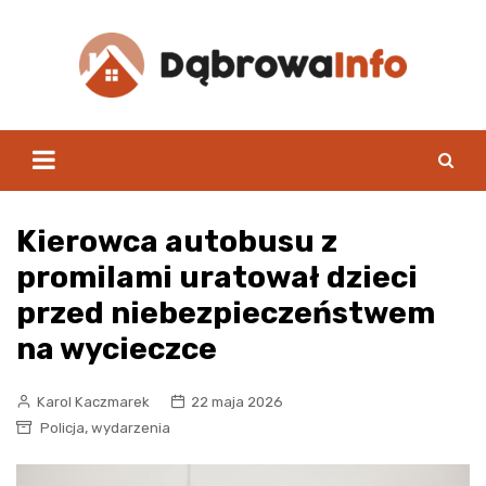
Skip
to
content
Kierowca autobusu z
promilami uratował dzieci
przed niebezpieczeństwem
na wycieczce
Karol Kaczmarek
22 maja 2026
,
Policja
wydarzenia