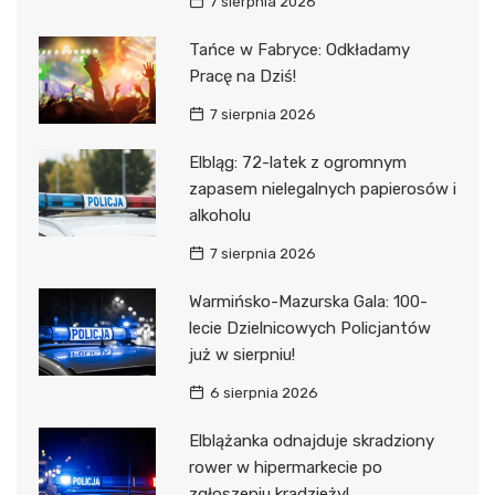
7 sierpnia 2026
Tańce w Fabryce: Odkładamy
Pracę na Dziś!
7 sierpnia 2026
Elbląg: 72-latek z ogromnym
zapasem nielegalnych papierosów i
alkoholu
7 sierpnia 2026
Warmińsko-Mazurska Gala: 100-
lecie Dzielnicowych Policjantów
już w sierpniu!
6 sierpnia 2026
Elblążanka odnajduje skradziony
rower w hipermarkecie po
zgłoszeniu kradzieży!