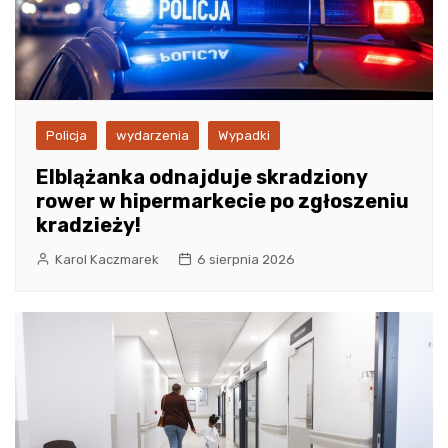
Policja
wydarzenia
Wypadki
Elblążanka odnajduje skradziony
rower w hipermarkecie po zgłoszeniu
kradzieży!
Karol Kaczmarek
6 sierpnia 2026