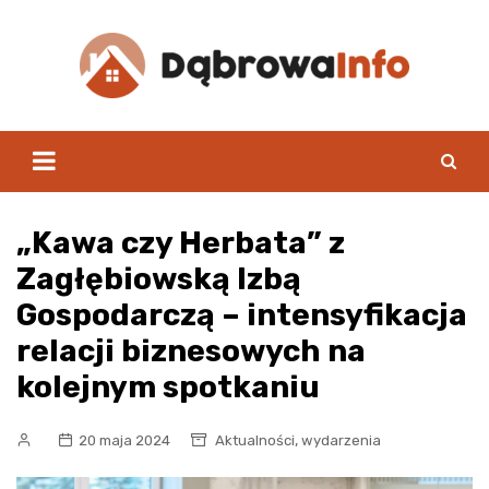
Skip
to
content
„Kawa czy Herbata” z
Zagłębiowską Izbą
Gospodarczą – intensyfikacja
relacji biznesowych na
kolejnym spotkaniu
,
20 maja 2024
Aktualności
wydarzenia