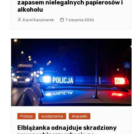
zapasem nielegalnych papierosów i
alkoholu
Karol Kaczmarek
7 sierpnia 2026
Policja
wydarzenia
Wypadki
Elblążanka odnajduje skradziony