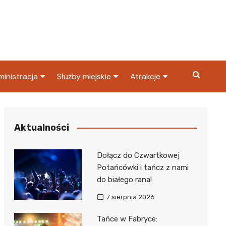
inistracja
Służby miejskie
Atrakcje
ząd miasta
Straż pożarna
Co warto zobaczyć w
Dąbrowie Górniczej?
ortowy
OPS
Policja
Aktualności
Najpopularniejsze miejsc
S
Straż miejska
w Dąbrowie Górniczej
Dołącz do Czwartkowej
ząd Skarbowy
Potańcówki i tańcz z nami
do białego rana!
7 sierpnia 2026
Tańce w Fabryce: