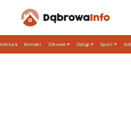
itektura
Kontakt
Zdrowie
Usługi
Sport
Adm
Szpital
Wesele
Klub piłkarski
Ur
Sklep medyczny
Klub
Inny klub sp
M
Apteka
Taxi
ZU
Stacja paliw
Ur
Restauracja
Adwokat
Fryzjer