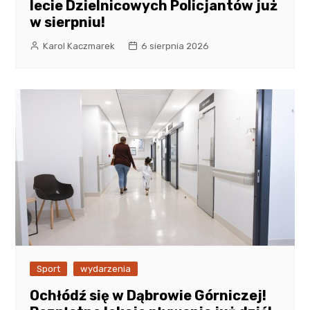
lecie Dzielnicowych Policjantów już
w sierpniu!
Karol Kaczmarek
6 sierpnia 2026
Sport
wydarzenia
Ochłódź się w Dąbrowie Górniczej!