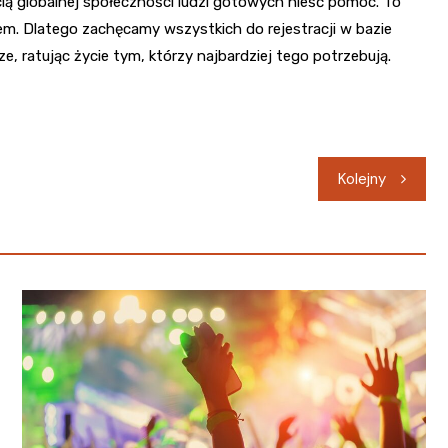
ścią globalnej społeczności ludzi gotowych nieść pomoc. To
em. Dlatego zachęcamy wszystkich do rejestracji w bazie
 ratując życie tym, którzy najbardziej tego potrzebują.
Kolejny