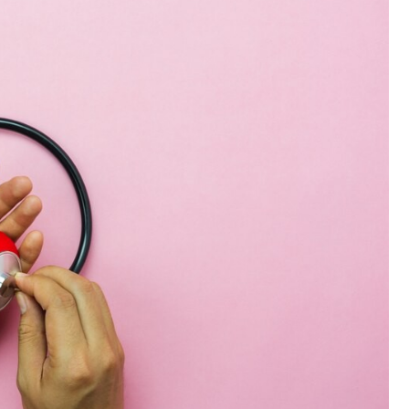
Poczta
Kino
Księgarnia