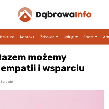
itektura
Kontakt
Zdrowie
Usługi
Sport
Adm
Szpital
Wesele
Klub piłkarski
Ur
 Razem możemy
Sklep medyczny
Klub
Inny klub sp
M
 empatii i wsparciu
Apteka
Taxi
ZU
Stacja paliw
Ur
,
Zdrowie
Restauracja
Adwokat
Fryzjer