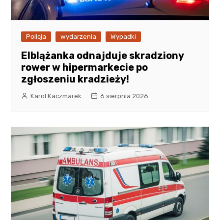
Policja
wydarzenia
Wypadki
Elblążanka odnajduje skradziony
rower w hipermarkecie po
zgłoszeniu kradzieży!
Karol Kaczmarek
6 sierpnia 2026