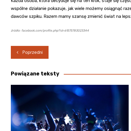
Każda osoba, która decyduje się na ten krok, staje się czę
wspólne działanie pokazuje, jak wiele możemy osiągnąć raz
dawców szpiku. Razem mamy szansę zmienić świat na lepsze,
źródło: facebook.com/profile.php?id=61575783023344
Nawigacja
Poprzedni
wpisu
Powiązane teksty