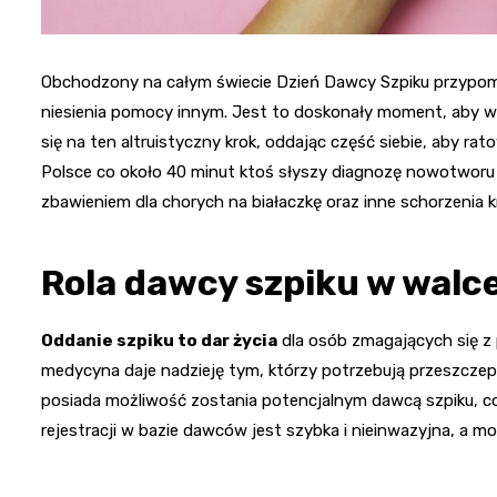
Obchodzony na całym świecie Dzień Dawcy Szpiku przypo
niesienia pomocy innym. Jest to doskonały moment, aby 
się na ten altruistyczny krok, oddając część siebie, aby ra
Polsce co około 40 minut ktoś słyszy diagnozę nowotworu k
zbawieniem dla chorych na białaczkę oraz inne schorzenia k
Rola dawcy szpiku w walc
Oddanie szpiku to dar życia
dla osób zmagających się z
medycyna daje nadzieję tym, którzy potrzebują przeszczepu
posiada możliwość zostania potencjalnym dawcą szpiku, co
rejestracji w bazie dawców jest szybka i nieinwazyjna, a mo