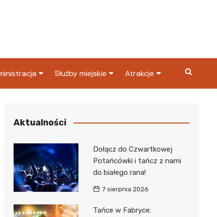
inistracja
Służby miejskie
Atrakcje
ząd miasta
Straż pożarna
Co warto zobaczyć w
Dąbrowie Górniczej?
ortowy
OPS
Policja
Aktualności
Najpopularniejsze miejsc
S
Straż miejska
w Dąbrowie Górniczej
Dołącz do Czwartkowej
ząd Skarbowy
Potańcówki i tańcz z nami
do białego rana!
7 sierpnia 2026
Tańce w Fabryce: