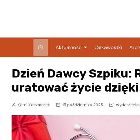
Skip
to
content
Aktualności
Ciekawostki
Arch
Pozostałe
Dzień Dawcy Szpiku:
Blog
uratować życie dzięki
Karol Kaczmarek
13 października 2025
wydarzenia