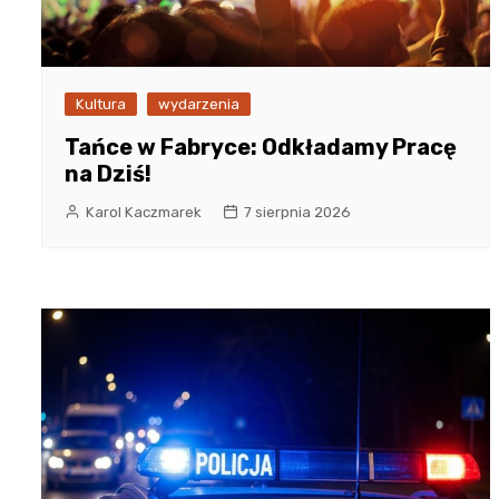
Kultura
wydarzenia
Tańce w Fabryce: Odkładamy Pracę
na Dziś!
Karol Kaczmarek
7 sierpnia 2026