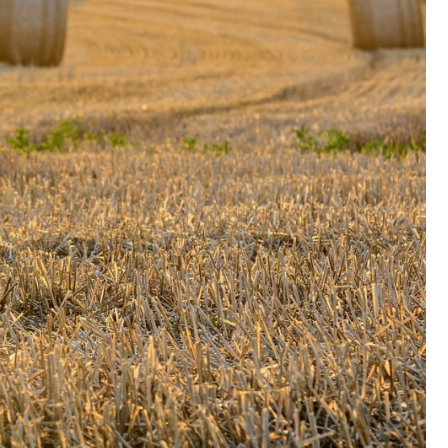
Poczta
Kino
Księgarnia