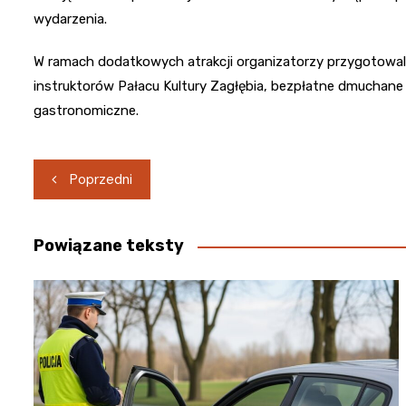
wydarzenia.
W ramach dodatkowych atrakcji organizatorzy przygotowali 
instruktorów Pałacu Kultury Zagłębia, bezpłatne dmuchane 
gastronomiczne.
Nawigacja
Poprzedni
wpisu
Powiązane teksty