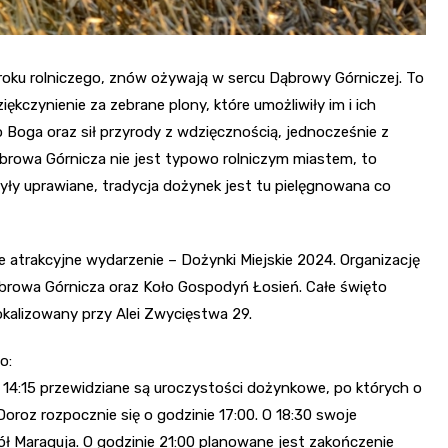
oku rolniczego, znów ożywają w sercu Dąbrowy Górniczej. To
ękczynienie za zebrane plony, które umożliwiły im i ich
 Boga oraz sił przyrody z wdzięcznością, jednocześnie z
ąbrowa Górnicza nie jest typowo rolniczym miastem, to
yły uprawiane, tradycja dożynek jest tu pielęgnowana co
e atrakcyjne wydarzenie – Dożynki Miejskie 2024. Organizację
ąbrowa Górnicza oraz Koło Gospodyń Łosień. Całe święto
okalizowany przy Alei Zwycięstwa 29.
o:
 14:15 przewidziane są uroczystości dożynkowe, po których o
Doroz rozpocznie się o godzinie 17:00. O 18:30 swoje
ł Maraquja. O godzinie 21:00 planowane jest zakończenie