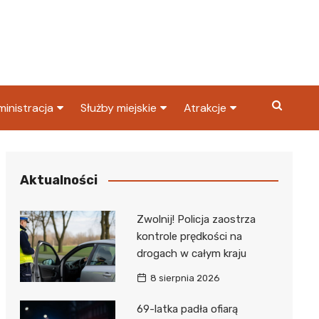
inistracja
Służby miejskie
Atrakcje
ząd miasta
Straż pożarna
Co warto zobaczyć w
Dąbrowie Górniczej?
ortowy
OPS
Policja
Aktualności
Najpopularniejsze miejsc
S
Straż miejska
w Dąbrowie Górniczej
Zwolnij! Policja zaostrza
ząd Skarbowy
kontrole prędkości na
drogach w całym kraju
8 sierpnia 2026
69-latka padła ofiarą