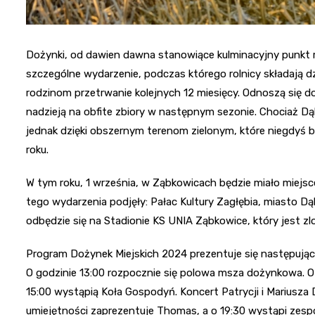
Dożynki, od dawien dawna stanowiące kulminacyjny punkt r
szczególne wydarzenie, podczas którego rolnicy składają dzi
rodzinom przetrwanie kolejnych 12 miesięcy. Odnoszą się do
nadzieją na obfite zbiory w następnym sezonie. Chociaż D
jednak dzięki obszernym terenom zielonym, które niegdyś b
roku.
W tym roku, 1 września, w Ząbkowicach będzie miało miejsc
tego wydarzenia podjęły: Pałac Kultury Zagłębia, miasto D
odbędzie się na Stadionie KS UNIA Ząbkowice, który jest zl
Program Dożynek Miejskich 2024 prezentuje się następując
O godzinie 13:00 rozpocznie się polowa msza dożynkowa. O
15:00 wystąpią Koła Gospodyń. Koncert Patrycji i Mariusza 
umiejętności zaprezentuje Thomas, a o 19:30 wystąpi zespó