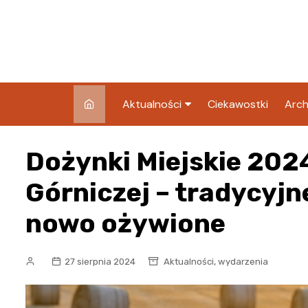
Skip
to
content
Aktualności
Ciekawostki
Arch
Pozostałe
Dożynki Miejskie 202
Blog
Górniczej – tradycyjn
nowo ożywione
,
27 sierpnia 2024
Aktualności
wydarzenia