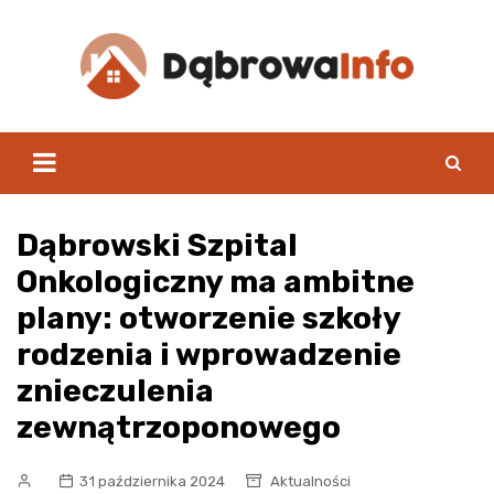
Skip
to
content
Dąbrowski Szpital
Onkologiczny ma ambitne
plany: otworzenie szkoły
rodzenia i wprowadzenie
znieczulenia
zewnątrzoponowego
31 października 2024
Aktualności