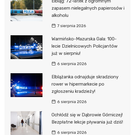
Elbląg: 72-latek z ogromnym
zapasem nielegalnych papierosów i
alkoholu
7 sierpnia 2026
Warmińsko-Mazurska Gala: 100-
lecie Dzielnicowych Policjantów
już w sierpniu!
6 sierpnia 2026
Elblążanka odnajduje skradziony
rower w hipermarkecie po
zgłoszeniu kradzieży!
6 sierpnia 2026
Ochłódź się w Dąbrowie Górniczej!
Bezpłatne lekcje pływania już dziś!
6 sierpnia 2026