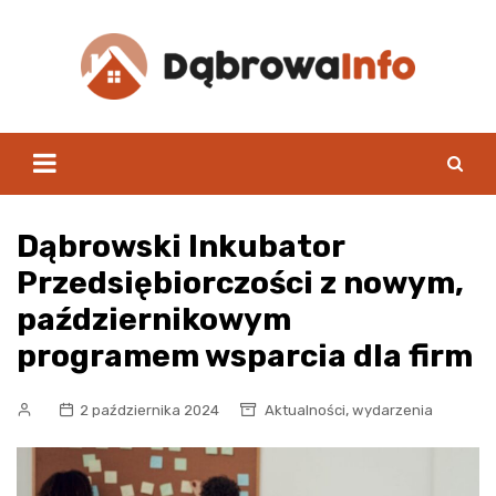
Skip
to
content
Dąbrowski Inkubator
Przedsiębiorczości z nowym,
październikowym
programem wsparcia dla firm
,
2 października 2024
Aktualności
wydarzenia