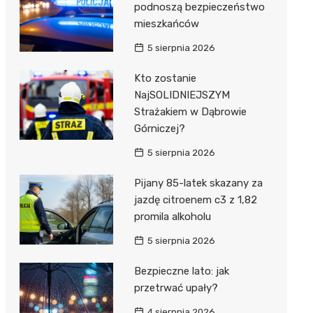
podnoszą bezpieczeństwo
mieszkańców
5 sierpnia 2026
Kto zostanie
NajSOLIDNIEJSZYM
Strażakiem w Dąbrowie
Górniczej?
5 sierpnia 2026
Pijany 85-latek skazany za
jazdę citroenem c3 z 1,82
promila alkoholu
5 sierpnia 2026
Bezpieczne lato: jak
przetrwać upały?
4 sierpnia 2026