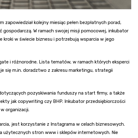
m zapowiedział kolejny miesiąc pełen bezpłatnych porad,
ć gospodarczą. W ramach swojej misji pomocowej, inkubator
e kroki w świecie biznesu i potrzebują wsparcia w jego
ate i różnorodne. Lista tematów, w ramach których eksperci
e się m.in. doradztwo z zakresu marketingu, strategii
otyczących pozyskiwania funduszy na start firmy, a także
ekty jak copywriting czy BHP. Inkubator przedsiębiorczości
w organizacji.
rcia, jest korzystanie z Instagrama w celach biznesowych.
a użytecznych stron www i sklepów internetowych. Nie