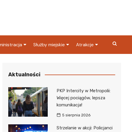
inistracja
Służby miejskie
Atrakcje
ząd miasta
Straż pożarna
Co warto zobaczyć w
Dąbrowie Górniczej?
ortowy
OPS
Policja
Aktualności
Najpopularniejsze miejsc
S
Straż miejska
w Dąbrowie Górniczej
PKP Intercity w Metropolii:
ząd Skarbowy
Więcej pociągów, lepsza
komunikacja!
5 sierpnia 2026
Strzelanie w akcji: Policjanci