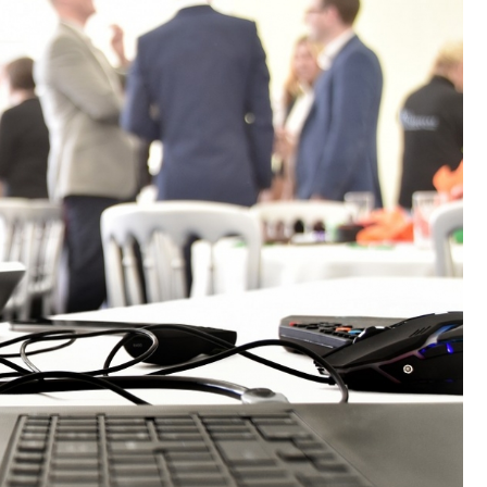
Poczta
Kino
Księgarnia