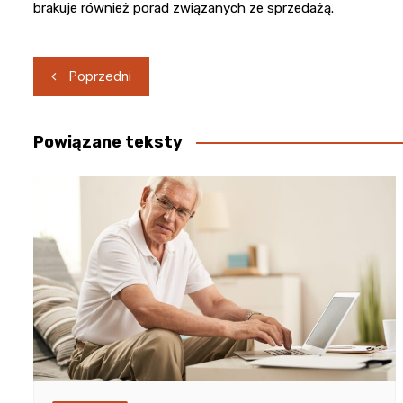
brakuje również porad związanych ze sprzedażą.
Nawigacja
Poprzedni
wpisu
Powiązane teksty