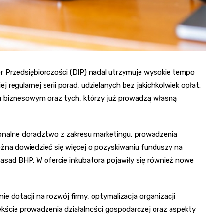
or Przedsiębiorczości (DIP) nadal utrzymuje wysokie tempo
j regularnej serii porad, udzielanych bez jakichkolwiek opłat.
ku biznesowym oraz tych, którzy już prowadzą własną
onalne doradztwo z zakresu marketingu, prowadzenia
ożna dowiedzieć się więcej o pozyskiwaniu funduszy na
zasad BHP. W ofercie inkubatora pojawiły się również nowe
ie dotacji na rozwój firmy, optymalizacja organizacji
ście prowadzenia działalności gospodarczej oraz aspekty