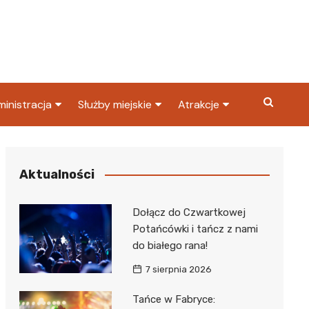
inistracja
Służby miejskie
Atrakcje
ząd miasta
Straż pożarna
Co warto zobaczyć w
Dąbrowie Górniczej?
ortowy
OPS
Policja
Aktualności
Najpopularniejsze miejsc
S
Straż miejska
w Dąbrowie Górniczej
Dołącz do Czwartkowej
ząd Skarbowy
Potańcówki i tańcz z nami
do białego rana!
7 sierpnia 2026
Tańce w Fabryce: