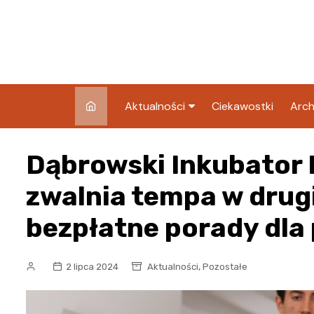
Skip
to
content
Aktualności
Ciekawostki
Arch
Pozostałe
Dąbrowski Inkubator 
Blog
zwalnia tempa w drug
bezpłatne porady dla
,
2 lipca 2024
Aktualności
Pozostałe