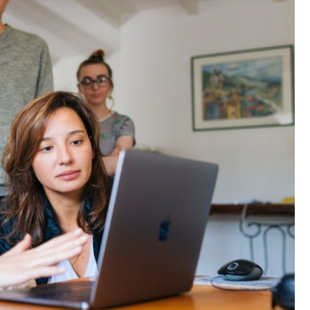
Poczta
Kino
Księgarnia