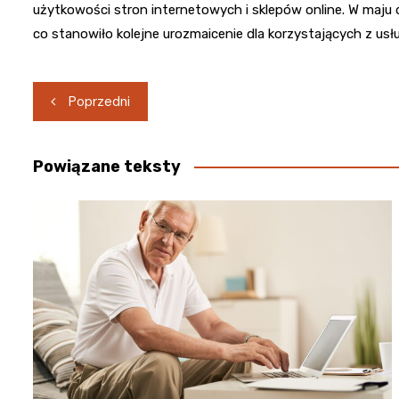
użytkowości stron internetowych i sklepów online. W maju 
co stanowiło kolejne urozmaicenie dla korzystających z usł
Nawigacja
Poprzedni
wpisu
Powiązane teksty