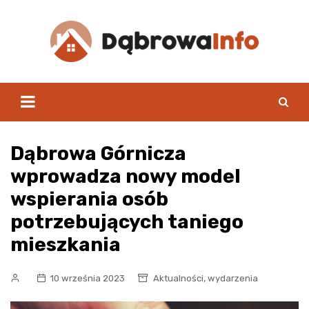
Skip
to
content
Dąbrowa Górnicza
wprowadza nowy model
wspierania osób
potrzebujących taniego
mieszkania
,
10 września 2023
Aktualności
wydarzenia