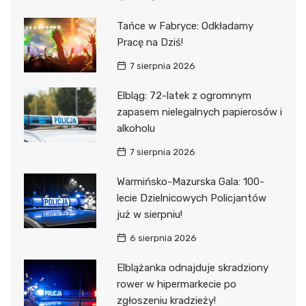
Tańce w Fabryce: Odkładamy
Pracę na Dziś!
7 sierpnia 2026
Elbląg: 72-latek z ogromnym
zapasem nielegalnych papierosów i
alkoholu
7 sierpnia 2026
Warmińsko-Mazurska Gala: 100-
lecie Dzielnicowych Policjantów
już w sierpniu!
6 sierpnia 2026
Elblążanka odnajduje skradziony
rower w hipermarkecie po
zgłoszeniu kradzieży!