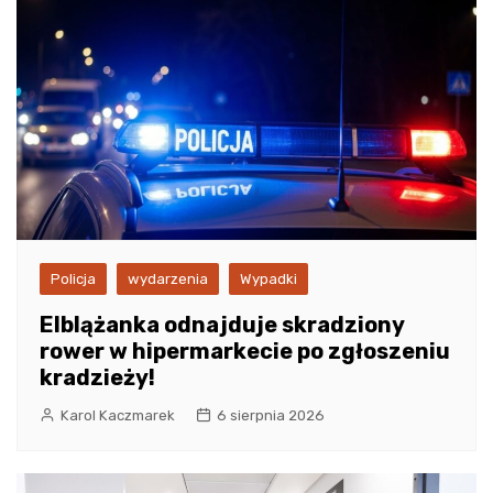
Policja
wydarzenia
Wypadki
Elblążanka odnajduje skradziony
rower w hipermarkecie po zgłoszeniu
kradzieży!
Karol Kaczmarek
6 sierpnia 2026