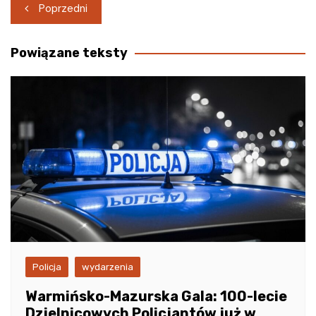
Nawigacja
Poprzedni
wpisu
Powiązane teksty
Policja
wydarzenia
Warmińsko-Mazurska Gala: 100-lecie
Dzielnicowych Policjantów już w