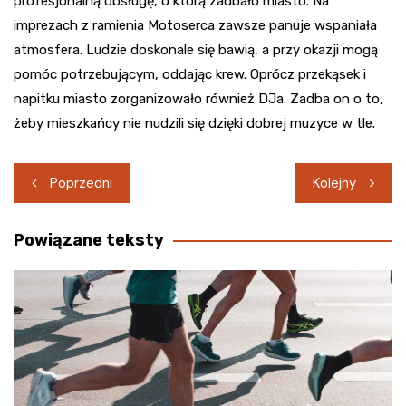
profesjonalną obsługę, o którą zadbało miasto. Na
imprezach z ramienia
Motoserca
zawsze panuje wspaniała
atmosfera. Ludzie doskonale się bawią, a przy okazji mogą
pomóc potrzebującym, oddając krew. Oprócz przekąsek i
napitku miasto zorganizowało również
DJa
. Zadba on o to,
żeby mieszkańcy nie nudzili się dzięki dobrej muzyce w tle.
Nawigacja
Poprzedni
Kolejny
wpisu
Powiązane teksty