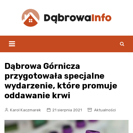
Skip
to
content
Dąbrowa Górnicza
przygotowała specjalne
wydarzenie, które promuje
oddawanie krwi
Karol Kaczmarek
21 sierpnia 2021
Aktualności