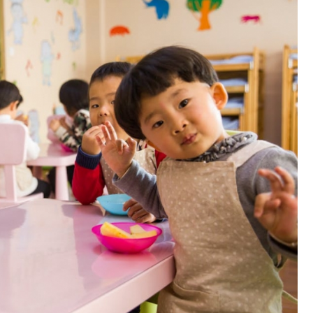
Poczta
Kino
Księgarnia