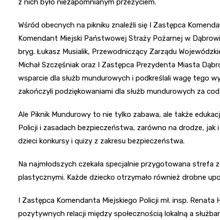
z nich było niezapomnianym przeżyciem.
Wśród obecnych na pikniku znaleźli się I Zastępca Komendan
Komendant Miejski Państwowej Straży Pożarnej w Dąbrowie 
bryg. Łukasz Musialik, Przewodniczący Zarządu Wojewódzk
Michał Szczęśniak oraz I Zastępca Prezydenta Miasta Dąbr
wsparcie dla służb mundurowych i podkreślali wagę tego wy
zakończyli podziękowaniami dla służb mundurowych za cod
Ale Piknik Mundurowy to nie tylko zabawa, ale także edukac
Policji i zasadach bezpieczeństwa, zarówno na drodze, jak
dzieci konkursy i quizy z zakresu bezpieczeństwa.
Na najmłodszych czekała specjalnie przygotowana strefa
plastycznymi. Każde dziecko otrzymało również drobne upom
I Zastępca Komendanta Miejskiego Policji mł. insp. Renata 
pozytywnych relacji między społecznością lokalną a służb