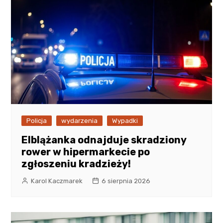
Policja
wydarzenia
Wypadki
Elblążanka odnajduje skradziony
rower w hipermarkecie po
zgłoszeniu kradzieży!
Karol Kaczmarek
6 sierpnia 2026