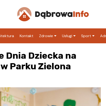
itektura
Kontakt
Zdrowie
Usługi
Sport
Adm
Szpital
Wesele
Klub piłkarski
Ur
 Dnia Dziecka na
Sklep medyczny
Klub
Inny klub sp
M
w Parku Zielona
Apteka
Taxi
ZU
Stacja paliw
Ur
Restauracja
Adwokat
Fryzjer