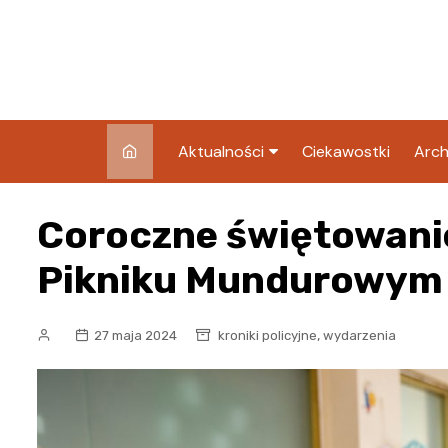
Skip
to
content
Aktualności
Ciekawostki
Arch
Pozostałe
Coroczne świętowanie
Blog
Pikniku Mundurowym 
,
27 maja 2024
kroniki policyjne
wydarzenia