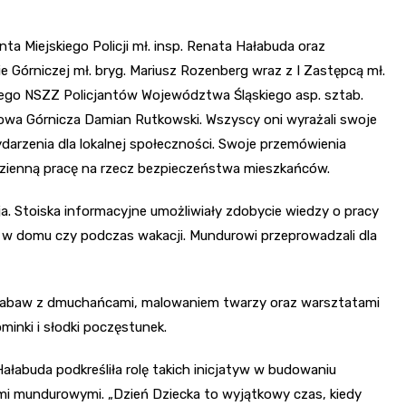
ta Miejskiego Policji mł. insp. Renata Hałabuda oraz
Górniczej mł. bryg. Mariusz Rozenberg wraz z I Zastępcą mł.
iego NSZZ Policjantów Województwa Śląskiego asp. sztab.
owa Górnicza Damian Rutkowski. Wszyscy oni wyrażali swoje
darzenia dla lokalnej społeczności. Swoje przemówienia
zienną pracę na rzecz bezpieczeństwa mieszkańców.
ja. Stoiska informacyjne umożliwiały zdobycie wiedzy o pracy
 i w domu czy podczas wakacji. Mundurowi przeprowadzali dla
 zabaw z dmuchańcami, malowaniem twarzy oraz warsztatami
inki i słodki poczęstunek.
Hałabuda podkreśliła rolę takich inicjatyw w budowaniu
ami mundurowymi. „Dzień Dziecka to wyjątkowy czas, kiedy