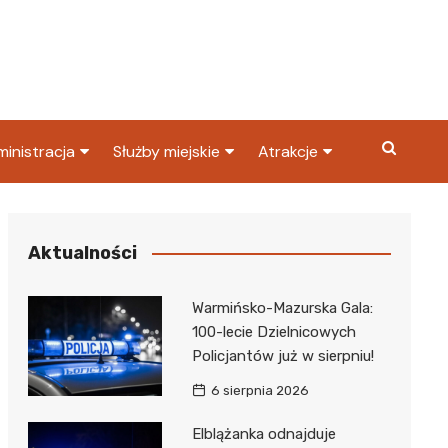
inistracja
Służby miejskie
Atrakcje
ząd miasta
Straż pożarna
Co warto zobaczyć w
Dąbrowie Górniczej?
ortowy
OPS
Policja
Aktualności
Najpopularniejsze miejsc
S
Straż miejska
w Dąbrowie Górniczej
Warmińsko-Mazurska Gala:
ząd Skarbowy
100-lecie Dzielnicowych
Policjantów już w sierpniu!
6 sierpnia 2026
Elblążanka odnajduje