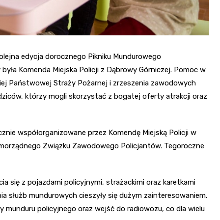
 kolejna edycja dorocznego Pikniku Mundurowego
y była Komenda Miejska Policji z Dąbrowy Górniczej. Pomoc w
jskiej Państwowej Straży Pożarnej i zrzeszenia zawodowych
odziców, którzy mogli skorzystać z bogatej oferty atrakcji oraz
ocznie współorganizowane przez Komendę Miejską Policji w
Samorządnego Związku Zawodowego Policjantów. Tegoroczne
cia się z pojazdami policyjnymi, strażackimi oraz karetkami
ia służb mundurowych cieszyły się dużym zainteresowaniem.
y munduru policyjnego oraz wejść do radiowozu, co dla wielu