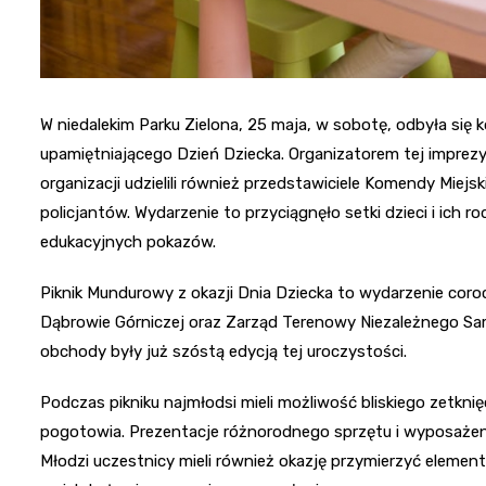
W niedalekim Parku Zielona, 25 maja, w sobotę, odbyła się
upamiętniającego Dzień Dziecka. Organizatorem tej imprez
organizacji udzielili również przedstawiciele Komendy Mie
policjantów. Wydarzenie to przyciągnęło setki dzieci i ich r
edukacyjnych pokazów.
Piknik Mundurowy z okazji Dnia Dziecka to wydarzenie cor
Dąbrowie Górniczej oraz Zarząd Terenowy Niezależnego 
obchody były już szóstą edycją tej uroczystości.
Podczas pikniku najmłodsi mieli możliwość bliskiego zetknię
pogotowia. Prezentacje różnorodnego sprzętu i wyposażen
Młodzi uczestnicy mieli również okazję przymierzyć element