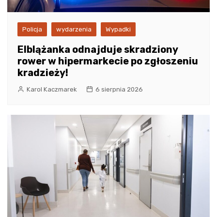
Policja
wydarzenia
Wypadki
Elblążanka odnajduje skradziony
rower w hipermarkecie po zgłoszeniu
kradzieży!
Karol Kaczmarek
6 sierpnia 2026