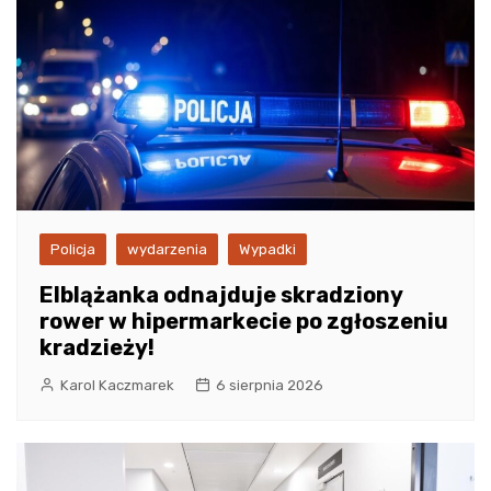
Policja
wydarzenia
Wypadki
Elblążanka odnajduje skradziony
rower w hipermarkecie po zgłoszeniu
kradzieży!
Karol Kaczmarek
6 sierpnia 2026