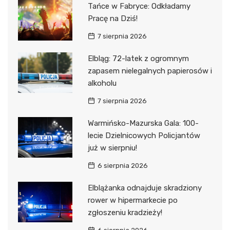
Tańce w Fabryce: Odkładamy
Pracę na Dziś!
7 sierpnia 2026
Elbląg: 72-latek z ogromnym
zapasem nielegalnych papierosów i
alkoholu
7 sierpnia 2026
Warmińsko-Mazurska Gala: 100-
lecie Dzielnicowych Policjantów
już w sierpniu!
6 sierpnia 2026
Elblążanka odnajduje skradziony
rower w hipermarkecie po
zgłoszeniu kradzieży!